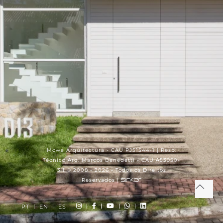
Mowa Arquitectura - CAU PJ51544-1 | Resp.
Técnico Arq. Marcos Benedetti - CAU A53950-
3 l © 2008 - 2026 - Todos os Direitos
Reservados |
PT
EN
ES